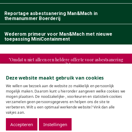
Reportage asbestsanering Man&Mach in
themanummer Boerderij
Wederom primeur voor Man&Mach met nieuwe
toepassing MiniContainment
"Omdat u niet alleen een heldere offerte voor asbestsanering
wilt."
Deze website maakt gebruik van cookies
"Maar ook een duidelijke factuur."
We willen uw bezoek aan de website zo makkelijk en persoonlijk
mogelijk maken. Daarom kunt u hieronder aangeven welke cookies we
mogen plaatsen. De noodzakelijke-, voorkeuren en statistiek-cookies
verzamelen geen persoonsgegevens en helpen ons de site te
verbeteren. Wilt u een optimaal werkende website? Vink dan alle
© 2026 Man&Mach
vakjes aan.
Contact
Offerte aanvragen
Accepteren
Instellingen
Privacyverklaring
Algemene voorwaarden