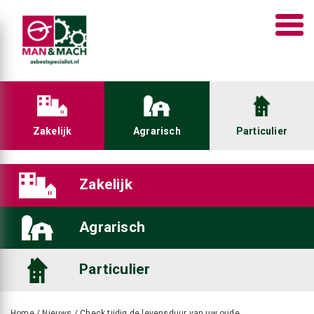
Zakelijk
Agrarisch
Particulier
Zakelijk
Agrarisch
Particulier
Home
/
Nieuws
/
Check tijdig de levensduur van uw oude