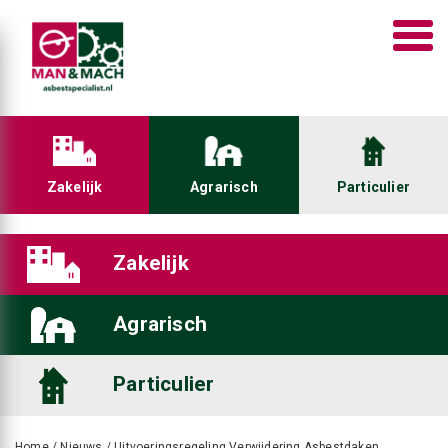
Zakelijk
Agrarisch
Particulier
Zakelijk
Agrarisch
Particulier
Home
/
Nieuws
/
Uitvoeringsregeling Verwijdering Asbestdaken