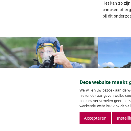
Het kan zo zij
checken of erg
bij dit onderzo
Deze website maakt g
We willen uw bezoek aan de we
Renovatie
hieronder aangeven welke cook
Wat is asbest?
cookies verzamelen geen perso
werkende website? Vink dan al
© 2026 Man&Mach
Accepteren
Instell