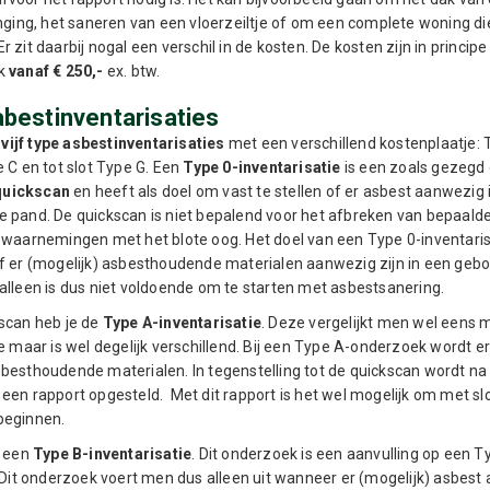
anging, het saneren van een vloerzeiltje of om een complete woning di
 zit daarbij nogal een verschil in de kosten. De kosten zijn in principe
ek
vanaf € 250,-
ex. btw.
bestinventarisaties
e
vijf type asbestinventarisaties
met een verschillend kostenplaatje: 
 C en tot slot Type G. Een
Type 0-inventarisatie
is een zoals gezegd
quickscan
en heeft als doel om vast te stellen of er asbest aanwezig i
 pand. De quickscan is niet bepalend voor het afbreken van bepaald
 waarnemingen met het blote oog. Het doel van een Type 0-inventaris
f er (mogelijk) asbesthoudende materialen aanwezig zijn in een gebo
alleen is dus niet voldoende om te starten met asbestsanering.
scan heb je de
Type A-inventarisatie
. Deze vergelijkt men wel eens 
e maar is wel degelijk verschillend. Bij een Type A-onderzoek wordt er
besthoudende materialen. In tegenstelling tot de quickscan wordt na 
een rapport opgesteld. Met dit rapport is het wel mogelijk om met sl
beginnen.
r een
Type B-inventarisatie
. Dit onderzoek is een aanvulling op een T
. Dit onderzoek voert men dus alleen uit wanneer er (mogelijk) asbest 