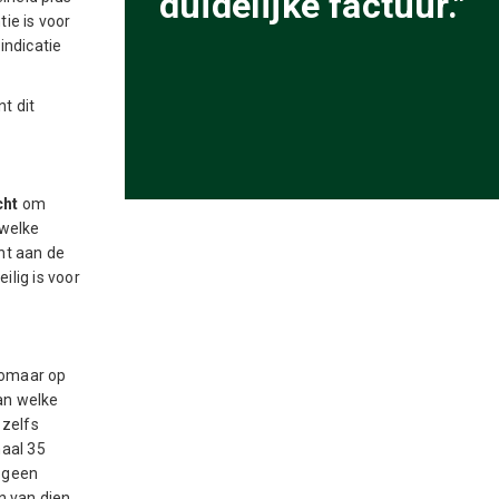
duidelijke factuur."
ie is voor
indicatie
t dit
cht
om
 welke
nt aan de
ilig is voor
 zomaar op
an welke
 zelfs
maal 35
t geen
 van dien.