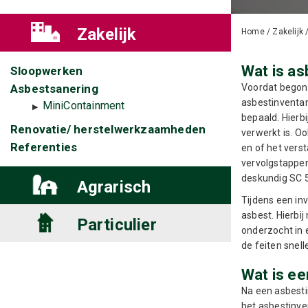
Zakelijk
Home
/
Zakelijk
Wat is as
Sloopwerken
Asbestsanering
Voordat begon
asbestinventari
MiniContainment
bepaald. Hierb
Renovatie/ herstelwerkzaamheden
verwerkt is. O
Referenties
en of het verst
vervolgstappen 
deskundig SC 5
Agrarisch
Tijdens een in
asbest. Hierbi
Particulier
onderzocht in 
de feiten snel
Wat is ee
Na een asbest
het asbestinven