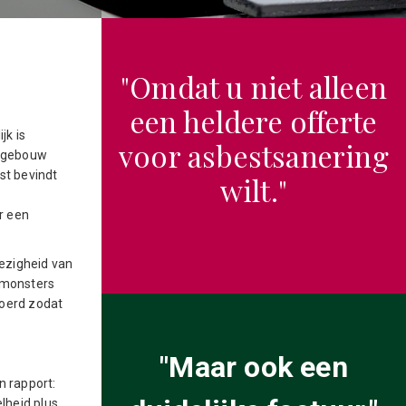
"Omdat u niet alleen
een heldere offerte
jk is
voor asbestsanering
n gebouw
st bevindt
wilt."
r een
ezigheid van
e monsters
voerd zodat
"Maar ook een
n rapport:
lheid plus