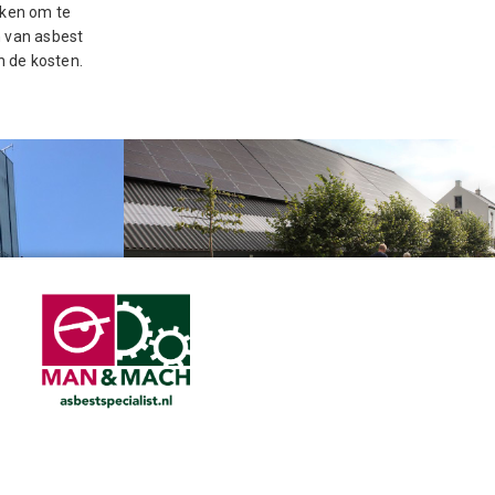
eken om te
n van asbest
in de kosten.
Man&Mach en BCA Asbestverwijdering
le Dodewaard
bundelen hun krachten
anvragen
Privacyverklaring
en