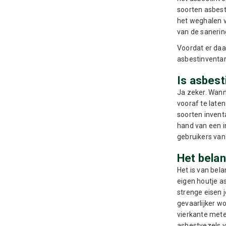
soorten asbest
het weghalen v
van de saneri
Voordat er daa
asbestinventar
Is asbest
Ja zeker. Wann
vooraf te late
soorten invent
hand van een in
gebruikers van
Het belan
Het is van bel
eigen houtje a
strenge eisen 
gevaarlijker w
vierkante mete
asbestvezels v