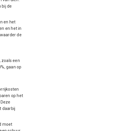
 bij de
en en het
en en het in
 zwaarder de
, zoals een
0%, gaan op
orrijkosten
sparen op het
. Deze
 daarbij
rd moet
 een schuur