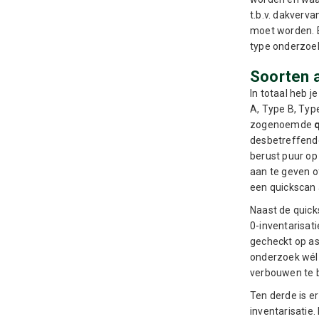
t.b.v. dakverv
moet worden. Er
type onderzo
Soorten a
In totaal heb j
A, Type B, Type
zogenoemde
desbetreffende
berust puur op
aan te geven o
een quickscan 
Naast de quick
0-inventarisati
gecheckt op as
onderzoek wél 
verbouwen te 
Ten derde is e
inventarisatie