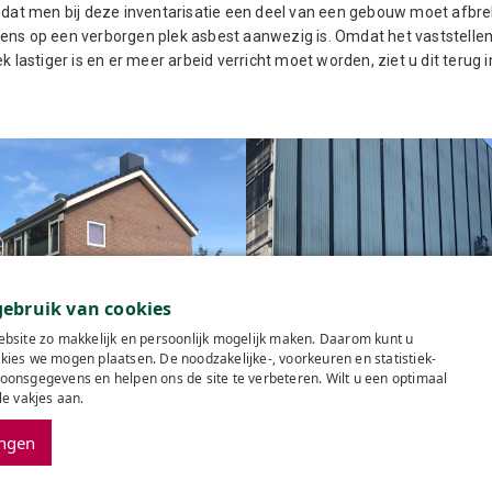
n dat men bij deze inventarisatie een deel van een gebouw moet afbr
ens op een verborgen plek asbest aanwezig is. Omdat het vaststelle
ek lastiger is en er meer arbeid verricht moet worden, ziet u dit terug 
ebruik van cookies
bsite zo makkelijk en persoonlijk mogelijk maken. Daarom kunt u
 246 woningen van Lefier in
ies we mogen plaatsen. De noodzakelijke-, voorkeuren en statistiek-
Groningen
Asbestsanering kerncentra
onsgegevens en helpen ons de site te verbeteren. Wilt u een optimaal
le vakjes aan.
Contact
Offerte a
ingen
Algemene voorwaard