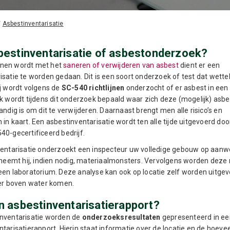
/
Asbestinventarisatie
bestinventarisatie of asbestonderzoek?
nen wordt met het
saneren of verwijderen van asbest
dient er een
satie te worden gedaan. Dit is een soort onderzoek of test dat wetteli
ij wordt volgens de
SC-540 richtlijnen
onderzocht of er asbest in ee
ok wordt tijdens dit onderzoek bepaald waar zich deze (mogelijk) asbe
andig is om dit te verwijderen. Daarnaast brengt men alle risico’s en
in kaart. Een asbestinventarisatie wordt ten alle tijde uitgevoerd doo
40-gecertificeerd bedrijf.
ventarisatie onderzoekt een inspecteur uw volledige gebouw op aanw
j neemt hij, indien nodig, materiaalmonsters. Vervolgens worden dez
een laboratorium. Deze analyse kan ook op locatie zelf worden uitge
ler boven water komen.
n asbestinventarisatierapport?
inventarisatie worden de
onderzoeksresultaten
gepresenteerd in ee
tarisatierapport. Hierin staat informatie over de locatie en de hoevee