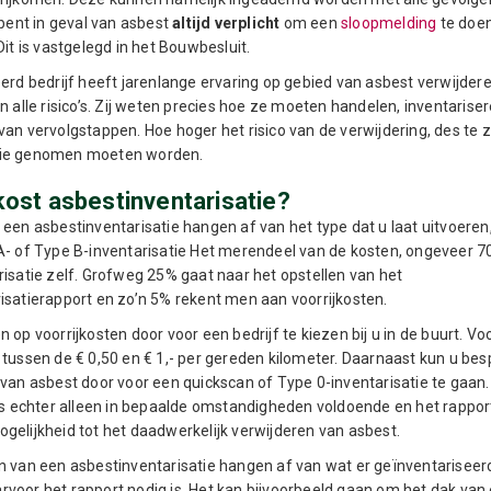
 bent in geval van asbest
altijd
verplicht
om een
sloopmelding
te doen
Dit is vastgelegd in het Bouwbesluit.
eerd bedrijf heeft jarenlange ervaring op gebied van asbest verwijder
n alle risico’s. Zij weten precies hoe ze moeten handelen, inventariser
van vervolgstappen. Hoe hoger het risico van de verwijdering, des te
ie genomen moeten worden.
ost asbestinventarisatie?
 een asbestinventarisatie hangen af van het type dat u laat uitvoeren
A- of Type B-inventarisatie Het merendeel van de kosten, ongeveer 7
risatie zelf. Grofweg 25% gaat naar het opstellen van het
isatierapport en zo’n 5% rekent men aan voorrijkosten.
 op voorrijkosten door voor een bedrijf te kiezen bij u in de buurt. Vo
 tussen de € 0,50 en € 1,- per gereden kilometer. Daarnaast kun u be
 van asbest door voor een quickscan of Type 0-inventarisatie te gaan
 is echter alleen in bepaalde omstandigheden voldoende en het rapport
gelijkheid tot het daadwerkelijk verwijderen van asbest.
n van een asbestinventarisatie hangen af van wat er geïnventarisee
voor het rapport nodig is. Het kan bijvoorbeeld gaan om het dak van