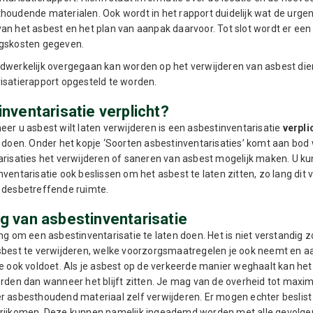
houdende materialen. Ook wordt in het rapport duidelijk wat de urgent
an het asbest en het plan van aanpak daarvoor. Tot slot wordt er een 
ngskosten gegeven.
dwerkelijk overgegaan kan worden op het verwijderen van asbest dien
isatierapport opgesteld te worden.
inventarisatie verplicht?
eer u asbest wilt laten verwijderen is een asbestinventarisatie
verpli
n doen. Onder het kopje ‘Soorten asbestinventarisaties’ komt aan bod
arisaties het verwijderen of saneren van asbest mogelijk maken. U ku
ventarisatie ook beslissen om het asbest te laten zitten, zo lang dit ve
 desbetreffende ruimte.
g van asbestinventarisatie
ang om een asbestinventarisatie te laten doen. Het is niet verstandig
sbest te verwijderen, welke voorzorgsmaatregelen je ook neemt en a
je ook voldoet. Als je asbest op de verkeerde manier weghaalt kan het
orden dan wanneer het blijft zitten. Je mag van de overheid tot maxi
r asbesthoudend materiaal zelf verwijderen. Er mogen echter beslis
rijkomen. Deze kunnen namelijk ingeademd worden met alle gevolgen