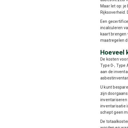
Maar let op: je
Rijksoverheid. 
Een gecertific
incalculeren va
kaart brengen 
maatregelen d
Hoeveel k
De kosten voor
Type 0-, Type 
aan de inventa
asbestinventar
U kunt besparen
zijn doorgaans
inventariseren
inventarisatie
schept geen mo
De totaalkoste
worden en waar