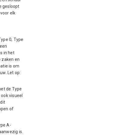
e gesloopt
 voor elk
Type 0, Type
 een
s in het
e zaken en
atie is om
uw. Let op:
met de Type
 ook visueel
dit
open of
ype A-
aanwezig is.