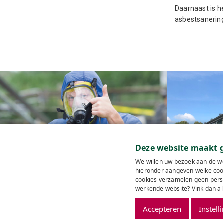
Daarnaast is he
asbestsanering
Deze website maakt g
We willen uw bezoek aan de we
Renovatie
hieronder aangeven welke cook
Wat is asbest?
cookies verzamelen geen perso
werkende website? Vink dan al
© 2026 Man&Mach
Accepteren
Instell