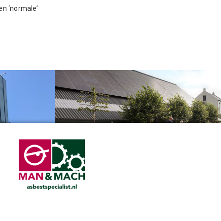
een ‘normale’
Man&Mach en BCA Asbestverwijdering
le Dodewaard
bundelen hun krachten
anvragen
Privacyverklaring
en