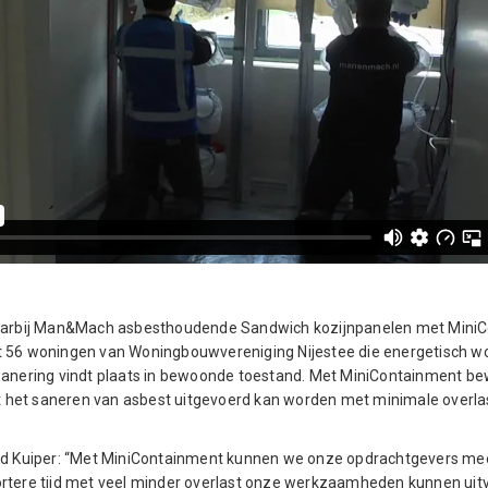
waarbij Man&Mach asbesthoudende Sandwich kozijnpanelen met Mini
t 56 woningen van Woningbouwvereniging Nijestee die energetisch w
sanering vindt plaats in bewoonde toestand. Met MiniContainment bew
het saneren van asbest uitgevoerd kan worden met minimale overla
rd Kuiper: “Met MiniContainment kunnen we onze opdrachtgevers mee
rtere tijd met veel minder overlast onze werkzaamheden kunnen uit