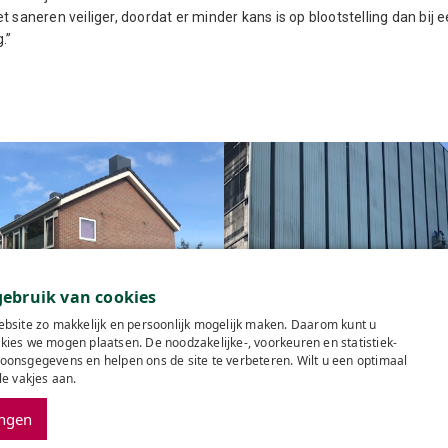
t saneren veiliger, doordat er minder kans is op blootstelling dan bij 
.”
ebruik van cookies
bsite zo makkelijk en persoonlijk mogelijk maken. Daarom kunt u
 246 woningen van Lefier in
ies we mogen plaatsen. De noodzakelijke-, voorkeuren en statistiek-
Groningen
Asbestsanering kerncentra
onsgegevens en helpen ons de site te verbeteren. Wilt u een optimaal
le vakjes aan.
Contact
Offerte a
ingen
Algemene voorwaard