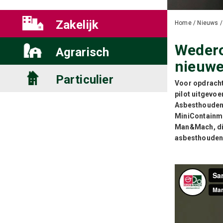
Zakelijk
Home
/
Nieuws
Weder
Agrarisch
nieuwe
Particulier
Voor opdrach
pilot uitgevo
Asbesthoudend
MiniContainme
Man&Mach, die
asbesthouden