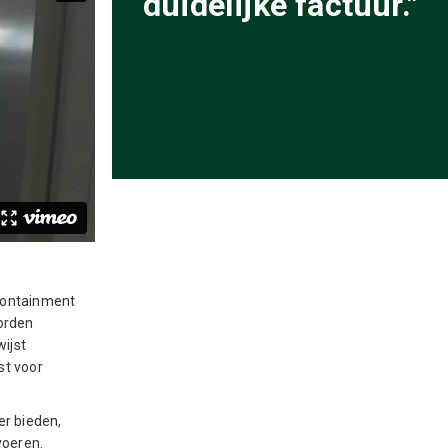
duidelijke factuur."
Containment
orden
ijst
st voor
r bieden,
voeren.