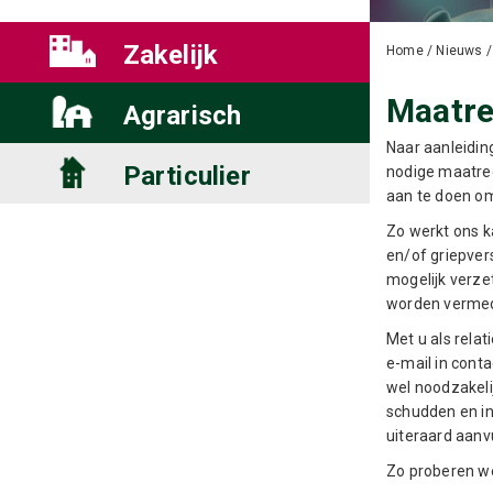
Zakelijk
Home
/
Nieuws
Maatre
Agrarisch
Naar aanleiding
Particulier
nodige maatreg
aan te doen om 
Zo werkt ons k
en/of griepver
mogelijk verze
worden verme
Met u als rela
e-mail in conta
wel noodzakeli
schudden en in
uiteraard aanv
Zo proberen we