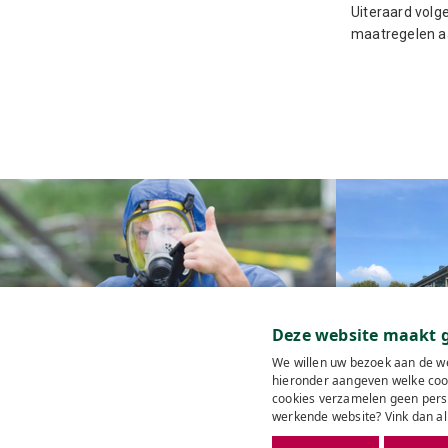
Uiteraard volg
maatregelen a
Deze website maakt g
We willen uw bezoek aan de we
Renovatie
Wat is asbest?
hieronder aangeven welke cook
cookies verzamelen geen perso
werkende website? Vink dan al
© 2026 Man&Mach