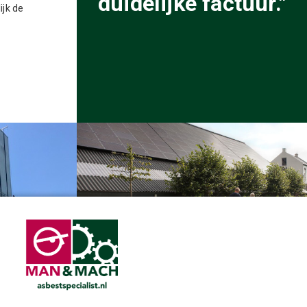
duidelijke factuur."
ijk de
Man&Mach en BCA Asbestverwijdering
le Dodewaard
bundelen hun krachten
anvragen
Privacyverklaring