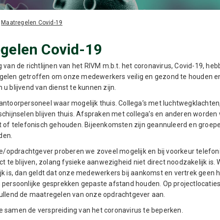
/
Maatregelen Covid-19
gelen Covid-19
 van de richtlijnen van het RIVM m.b.t. het coronavirus, Covid-19, heb
elen getroffen om onze medewerkers veilig en gezond te houden en 
u blijvend van dienst te kunnen zijn.
antoorpersoneel waar mogelijk thuis. Collega’s met luchtwegklachten
schijnselen blijven thuis. Afspraken met collega’s en anderen worden
t of telefonisch gehouden. Bijeenkomsten zijn geannuleerd en groe
den.
tie/opdrachtgever proberen we zoveel mogelijk en bij voorkeur telefon
ct te blijven, zolang fysieke aanwezigheid niet direct noodzakelijk is.
jk is, dan geldt dat onze medewerkers bij aankomst en vertrek geen
 persoonlijke gesprekken gepaste afstand houden. Op projectlocatie
ullend de maatregelen van onze opdrachtgever aan.
 samen de verspreiding van het coronavirus te beperken.