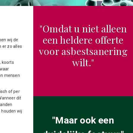
"Omdat u niet alleen
een heldere offerte
ben wij de
er zo alles
voor asbestsanering
wilt."
, koorts
 waar
pen mensen
isch of per
 Wanneer dit
 handen
s houden wij
"Maar ook een